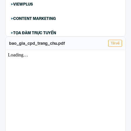
VIEWPLUS
CONTENT MARKETING
TỌA ĐÀM TRỰC TUYẾN
bao_gia_cpd_trang_chu.pdf
Tải về
TÀI TRỢ CUỘC THI
CAMPAIGN SITE
EDITORIAL CONTENT
TÀI TRỢ CHUYÊN MỤC
JAM
SOCIAL SEEDING