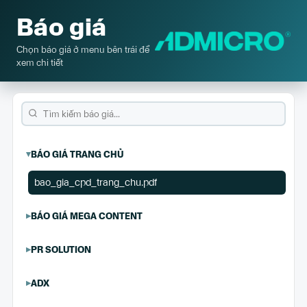
Báo giá
Chọn báo giá ở menu bên trái để
xem chi tiết
BÁO GIÁ TRANG CHỦ
bao_gia_cpd_trang_chu.pdf
BÁO GIÁ MEGA CONTENT
PR SOLUTION
ADX